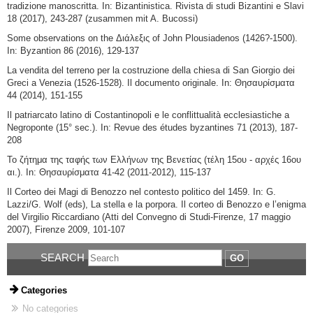
tradizione manoscritta. In: Bizantinistica. Rivista di studi Bizantini e Slavi
18 (2017), 243-287 (zusammen mit A. Bucossi)
Some observations on the Διάλεξις of John Plousiadenos (1426?-1500).
In: Byzantion 86 (2016), 129-137
La vendita del terreno per la costruzione della chiesa di San Giorgio dei
Greci a Venezia (1526-1528). Il documento originale. In: Θησαυρίσματα
44 (2014), 151-155
Il patriarcato latino di Costantinopoli e le conflittualità ecclesiastiche a
Negroponte (15° sec.). In: Revue des études byzantines 71 (2013), 187-
208
Το ζήτημα της ταφής των Ελλήνων της Βενετίας (τέλη 15ου - αρχές 16ου
αι.). In: Θησαυρίσματα 41-42 (2011-2012), 115-137
Il Corteo dei Magi di Benozzo nel contestο politico del 1459. In: G.
Lazzi/G. Wolf (eds), La stella e la porpora. Il corteo di Benozzo e l’enigma
del Virgilio Riccardiano (Atti del Convegno di Studi-Firenze, 17 maggio
2007), Firenze 2009, 101-107
SEARCH
GO
Categories
No categories