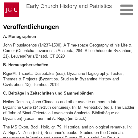
Skip
Johannes
Early Church History and Patristics
to
Gutenberg
content
University
Mainz
Veröffentlichungen
A. Monographien
John Plousiadenos (1423?-1500). A Time-space Geography of his Life &
Career (Orientalia Lovaniensia Analecta, 284. Bibliothèque de Byzantion,
21), Leuven/Paris/Bristol, CT 2020
B. Herausgeberschaften
Rigo/M. Trizio/E. Despotakis (eds), Byzantine Hagiography. Textes,
Themes & Projects (Byzantios. Studies in Byzantine History and
Civilization, 13), Turnhout 2018
C. Beiträge in Zeitschriften und Sammelbänden
Neilos Damilas, John Climacus and other ascetic authors in late
Byzantine Crete (14th-15th centuries). In: M. Venetskov (ed.), The Ladder
of John of Sinai (Orientalia Lovaniensia Analecta. Bibliothèque de
Byzantion) (zusammen mit A. Rigo) (im Druck)
The MS Oxon. Bodl. Holk. gr. 79. Historical and philological remarks. In:
A. Rigo/N. Zorzi (eds), Bessarion’s books. Studies on the Cardinal’s