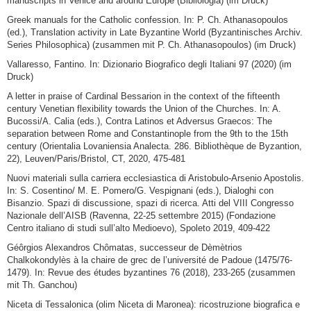
manuscripts in Venice and around Europe (Bibliologia) (im Druck)
Greek manuals for the Catholic confession. In: P. Ch. Athanasopoulos
(ed.), Translation activity in Late Byzantine World (Byzantinisches Archiv.
Series Philosophica) (zusammen mit P. Ch. Athanasopoulos) (im Druck)
Vallaresso, Fantino. In: Dizionario Biografico degli Italiani 97 (2020) (im
Druck)
A letter in praise of Cardinal Bessarion in the context of the fifteenth
century Venetian flexibility towards the Union of the Churches. In: A.
Bucossi/A. Calia (eds.), Contra Latinos et Adversus Graecos: The
separation between Rome and Constantinople from the 9th to the 15th
century (Orientalia Lovaniensia Analecta. 286. Bibliothèque de Byzantion,
22), Leuven/Paris/Bristol, CT, 2020, 475-481
Nuovi materiali sulla carriera ecclesiastica di Aristobulo-Arsenio Apostolis.
In: S. Cosentino/ M. E. Pomero/G. Vespignani (eds.), Dialoghi con
Bisanzio. Spazi di discussione, spazi di ricerca. Atti del VIII Congresso
Nazionale dell’AISB (Ravenna, 22-25 settembre 2015) (Fondazione
Centro italiano di studi sull’alto Medioevo), Spoleto 2019, 409-422
Géôrgios Alexandros Chômatas, successeur de Dèmètrios
Chalkokondylès à la chaire de grec de l’université de Padoue (1475/76-
1479). In: Revue des études byzantines 76 (2018), 233-265 (zusammen
mit Th. Ganchou)
Niceta di Tessalonica (olim Niceta di Maronea): ricostruzione biografica e