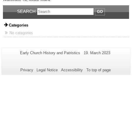
SEARCH
GO
Categories
No categories
Additional
Page-
Last
Early Church History and Patristics
19. March 2023
Name:
Update:
information
about
Privacy
Legal Notice
Accessibility
To top of page
this
page