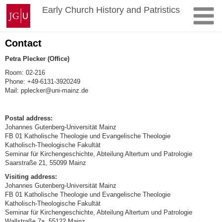
Skip
Johannes
Early Church History and Patristics
to
Gutenberg
content
University
Mainz
Contact
Petra Plecker (Office)
Room: 02-216
Phone: +49-6131-3920249
Mail: pplecker@uni-mainz.de
Postal address:
Johannes Gutenberg-Universität Mainz
FB 01 Katholische Theologie und Evangelische Theologie
Katholisch-Theologische Fakultät
Seminar für Kirchengeschichte, Abteilung Altertum und Patrologie
Saarstraße 21, 55099 Mainz
Visiting address:
Johannes Gutenberg-Universität Mainz
FB 01 Katholische Theologie und Evangelische Theologie
Katholisch-Theologische Fakultät
Seminar für Kirchengeschichte, Abteilung Altertum und Patrologie
Wallstraße 7a, 55122 Mainz